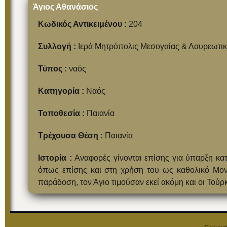
Άγιος Αθανάσιος
Κωδικός Αντικειμένου :
204
Συλλογή :
Ιερά Μητρόπολις Μεσογαίας & Λαυρεωτι
Τύπος :
ναός
Κατηγορία :
Ναός
Τοποθεσία :
Παιανία
Τρέχουσα Θέση :
Παιανία
Ιστορία :
Αναφορές γίνονται επίσης για ύπαρξη κα
όπως επίσης και στη χρήση του ως καθολικό Μον
παράδοση, τον Άγιο τιμούσαν εκεί ακόμη και οι Τούρ