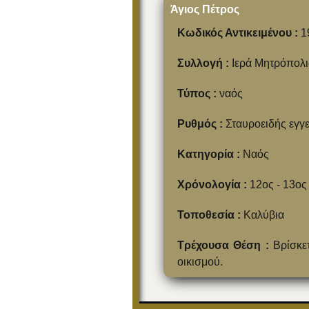
Άγιος Πέτρος
Κωδικός Αντικειμένου :
1
Συλλογή :
Ιερά Μητρόπολι
Τύπος :
ναός
Ρυθμός :
Σταυροειδής εγγ
Κατηγορία :
Ναός
Χρόνολογία :
12ος - 13ος
Τοποθεσία :
Καλύβια
Τρέχουσα Θέση :
Βρίσκε
οικισμού.