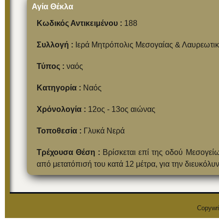
Αγία Θέκλα
Κωδικός Αντικειμένου :
188
Συλλογή :
Ιερά Μητρόπολις Μεσογαίας & Λαυρεωτι
Τύπος :
ναός
Κατηγορία :
Ναός
Χρόνολογία :
12ος - 13ος αιώνας
Τοποθεσία :
Γλυκά Νερά
Τρέχουσα Θέση :
Βρίσκεται επί της οδού Μεσογείω
από μετατόπισή του κατά 12 μέτρα, για την διευκόλυ